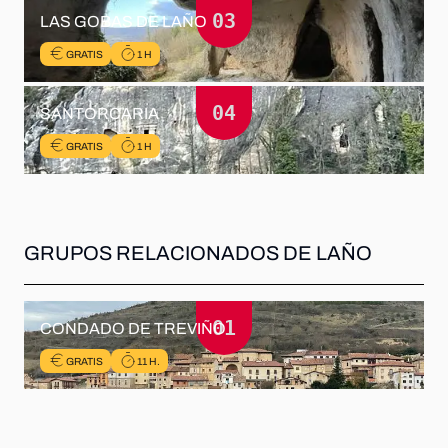
03
LAS GOBAS DE LAÑO
GRATIS
1 H
04
SANTORCARIA
GRATIS
1 H
GRUPOS RELACIONADOS DE LAÑO
01
CONDADO DE TREVIÑO
GRATIS
11
H.