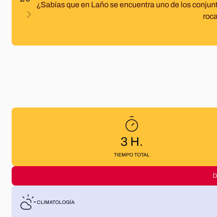
¿Sabías que en Laño se encuentra uno de los conjun
roca
3
H
.
TIEMPO TOTAL
D
CLIMATOLOGÍA