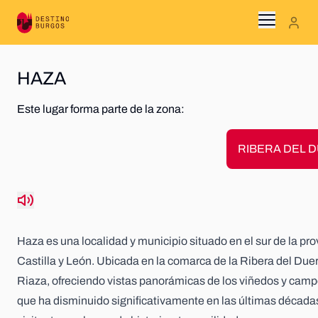
Menu
DÓNDE IR
HAZA
Este lugar forma parte de la zona:
QUÉ HACER
RIBERA DEL 
PLANIFICA TU VIAJE
AGENDA
Haza es una localidad y municipio situado en el sur de la p
BLOG
Castilla y León. Ubicada en la comarca de la Ribera del Duero
Riaza, ofreciendo vistas panorámicas de los viñedos y camp
que ha disminuido significativamente en las últimas décad