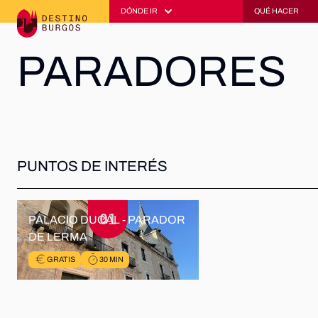
DÓNDE IR
QUÉ HACER
PARADORES
PUNTOS DE INTERÉS
01
PALACIO DUCAL - PARADOR
DE LERMA
GRATIS
30 MIN